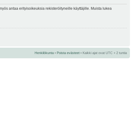
myös antaa erityisoikeuksia rekisteröityneille käyttäjille. Muista lukea
Henkilökunta
•
Poista evästeet
• Kaikki ajat ovat UTC + 2 tuntia