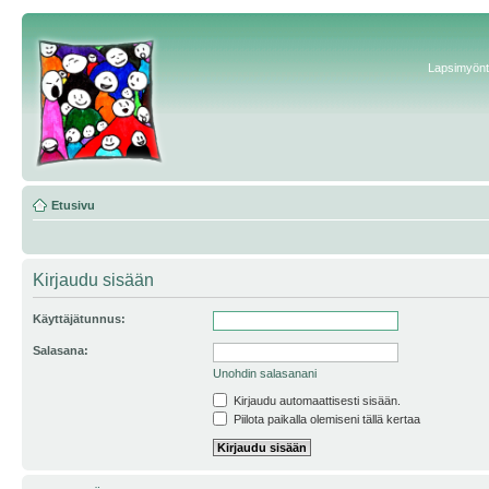
Lapsimyönte
Etusivu
Kirjaudu sisään
Käyttäjätunnus:
Salasana:
Unohdin salasanani
Kirjaudu automaattisesti sisään.
Piilota paikalla olemiseni tällä kertaa