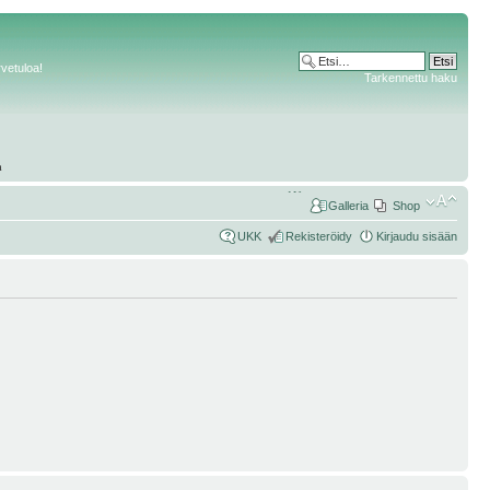
rvetuloa!
Tarkennettu haku
Galleria
Shop
UKK
Rekisteröidy
Kirjaudu sisään