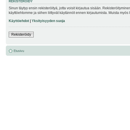
REKISTERÖIDY
Sinun täytyy ensin rekisteröityä, jotta voisit kirjautua sisään. Rekisteröitymin
käyttöehtomme ja siihen liittyvät käytännöt ennen kirjautumista. Muista myös
Käyttöehdot
|
Yksityisyyden suoja
Rekisteröidy
Etusivu