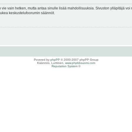
en vie vain hetken, mutta antaa sinulle lisää mahdollisuuksia. Sivuston ylläpitäjä voi 
 lukea keskustelufoorumin säännöt.
Povered by
phpPP
© 2000-2007 phpPP Group
Käännös, Lurttinen,
www.phpbbsuomi.com
Reputation System
©