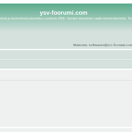
ysv-foorumi.com
istä ja ekohenkistä jutustelua vuodesta 2006. Viestien lukeminen vaatii rekisteröitymistä. Te