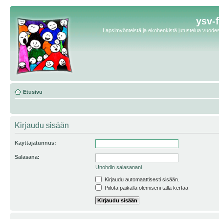
ysv-
Lapsimyönteistä ja ekohenkistä jutustelua vuodest
Etusivu
Kirjaudu sisään
Käyttäjätunnus:
Salasana:
Unohdin salasanani
Kirjaudu automaattisesti sisään.
Piilota paikalla olemiseni tällä kertaa