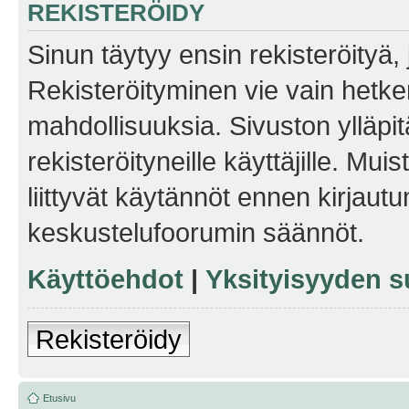
REKISTERÖIDY
Sinun täytyy ensin rekisteröityä, j
Rekisteröityminen vie vain hetken
mahdollisuuksia. Sivuston ylläpit
rekisteröityneille käyttäjille. Mu
liittyvät käytännöt ennen kirjau
keskustelufoorumin säännöt.
Käyttöehdot
|
Yksityisyyden s
Rekisteröidy
Etusivu