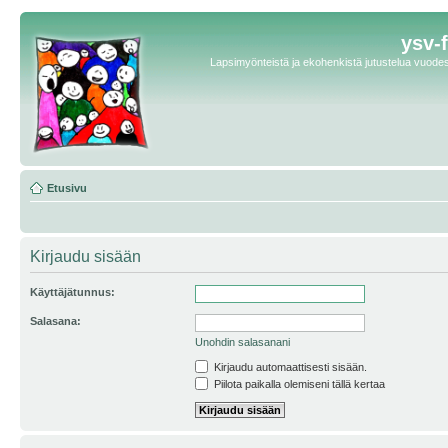
ysv-
Lapsimyönteistä ja ekohenkistä jutustelua vuodest
Etusivu
Kirjaudu sisään
Käyttäjätunnus:
Salasana:
Unohdin salasanani
Kirjaudu automaattisesti sisään.
Piilota paikalla olemiseni tällä kertaa