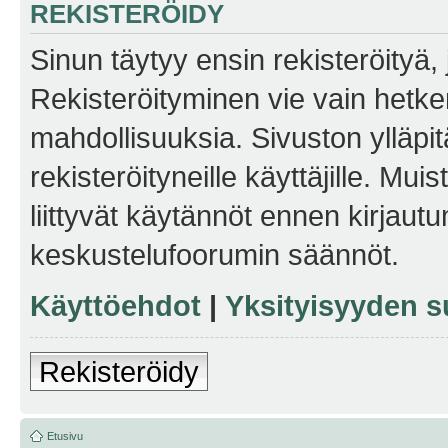
REKISTERÖIDY
Sinun täytyy ensin rekisteröityä, j
Rekisteröityminen vie vain hetken
mahdollisuuksia. Sivuston ylläpit
rekisteröityneille käyttäjille. Mu
liittyvät käytännöt ennen kirjau
keskustelufoorumin säännöt.
Käyttöehdot
|
Yksityisyyden s
Rekisteröidy
Etusivu