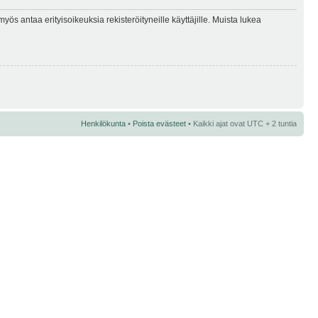
myös antaa erityisoikeuksia rekisteröityneille käyttäjille. Muista lukea
Henkilökunta
•
Poista evästeet
• Kaikki ajat ovat UTC + 2 tuntia