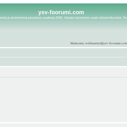
ysv-foorumi.com
istä ja ekohenkistä jutustelua vuodesta 2006. Viestien lukeminen vaatii rekisteröitymistä. Te