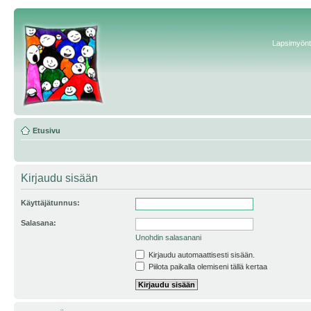
Lapsimyönte
Etusivu
Kirjaudu sisään
Käyttäjätunnus:
Salasana:
Unohdin salasanani
Kirjaudu automaattisesti sisään.
Piilota paikalla olemiseni tällä kertaa