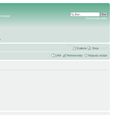
rvetuloa!
Tarkennettu haku
Galleria
Shop
UKK
Rekisteröidy
Kirjaudu sisään