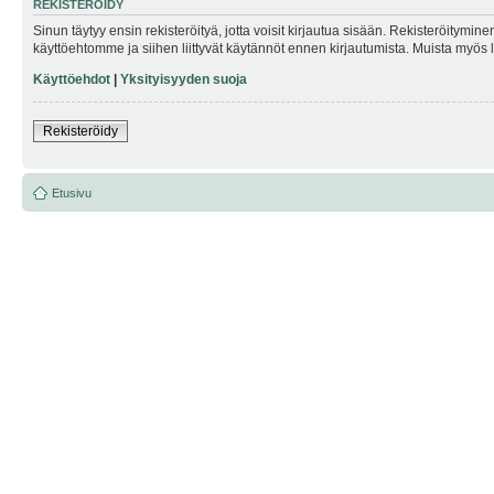
REKISTERÖIDY
Sinun täytyy ensin rekisteröityä, jotta voisit kirjautua sisään. Rekisteröitymin
käyttöehtomme ja siihen liittyvät käytännöt ennen kirjautumista. Muista myös
Käyttöehdot
|
Yksityisyyden suoja
Rekisteröidy
Etusivu