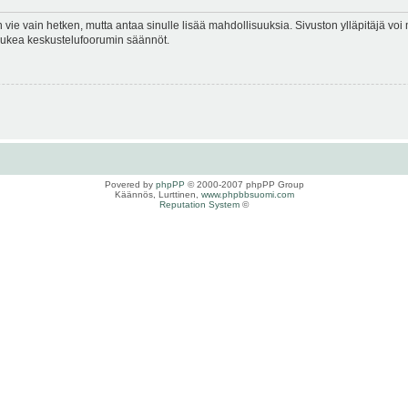
en vie vain hetken, mutta antaa sinulle lisää mahdollisuuksia. Sivuston ylläpitäjä voi 
 lukea keskustelufoorumin säännöt.
Povered by
phpPP
© 2000-2007 phpPP Group
Käännös, Lurttinen,
www.phpbbsuomi.com
Reputation System
©