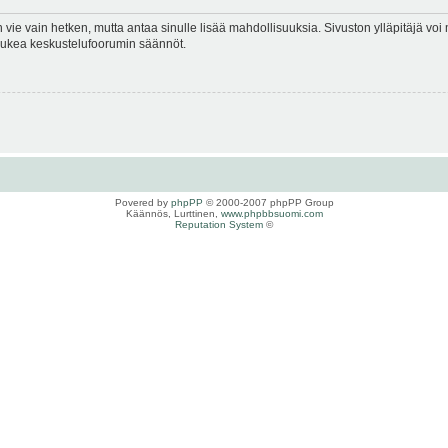
en vie vain hetken, mutta antaa sinulle lisää mahdollisuuksia. Sivuston ylläpitäjä voi 
 lukea keskustelufoorumin säännöt.
Povered by
phpPP
© 2000-2007 phpPP Group
Käännös, Lurttinen,
www.phpbbsuomi.com
Reputation System
©