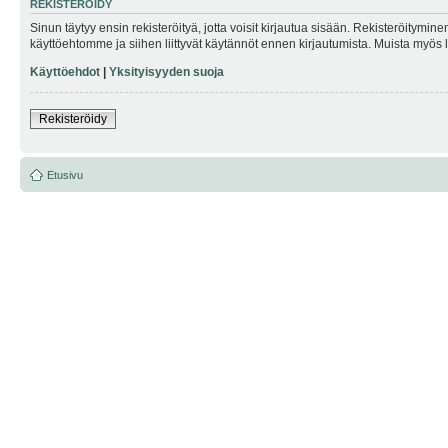
REKISTERÖIDY
Sinun täytyy ensin rekisteröityä, jotta voisit kirjautua sisään. Rekisteröitymin
käyttöehtomme ja siihen liittyvät käytännöt ennen kirjautumista. Muista myös
Käyttöehdot
|
Yksityisyyden suoja
Rekisteröidy
Etusivu