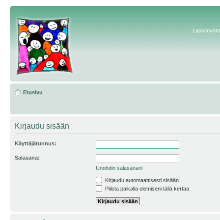
Lapsimyönte
Etusivu
Kirjaudu sisään
Käyttäjätunnus:
Salasana:
Unohdin salasanani
Kirjaudu automaattisesti sisään.
Piilota paikalla olemiseni tällä kertaa