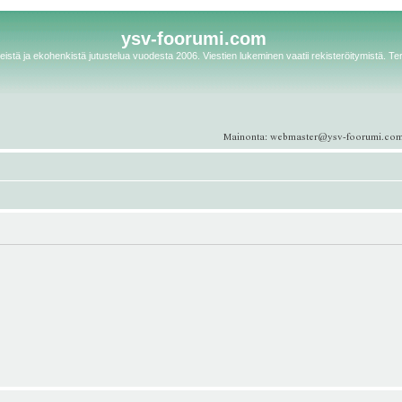
ysv-foorumi.com
istä ja ekohenkistä jutustelua vuodesta 2006. Viestien lukeminen vaatii rekisteröitymistä. Te