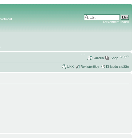
rvetuloa!
Tarkennettu haku
Galleria
Shop
UKK
Rekisteröidy
Kirjaudu sisään