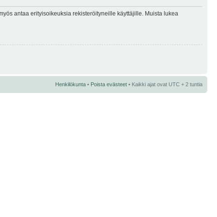
myös antaa erityisoikeuksia rekisteröityneille käyttäjille. Muista lukea
Henkilökunta
•
Poista evästeet
• Kaikki ajat ovat UTC + 2 tuntia