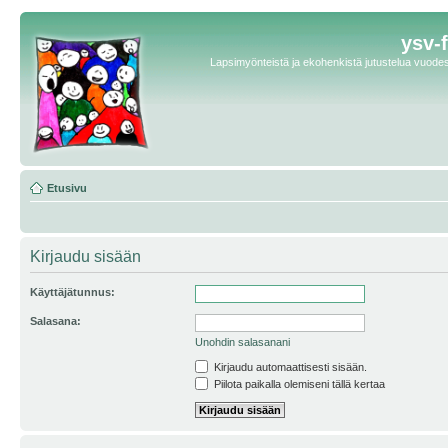
ysv-
Lapsimyönteistä ja ekohenkistä jutustelua vuodest
Etusivu
Kirjaudu sisään
Käyttäjätunnus:
Salasana:
Unohdin salasanani
Kirjaudu automaattisesti sisään.
Piilota paikalla olemiseni tällä kertaa