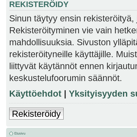
REKISTERÖIDY
Sinun täytyy ensin rekisteröityä, j
Rekisteröityminen vie vain hetken
mahdollisuuksia. Sivuston ylläpit
rekisteröityneille käyttäjille. Mu
liittyvät käytännöt ennen kirjau
keskustelufoorumin säännöt.
Käyttöehdot
|
Yksityisyyden s
Rekisteröidy
Etusivu