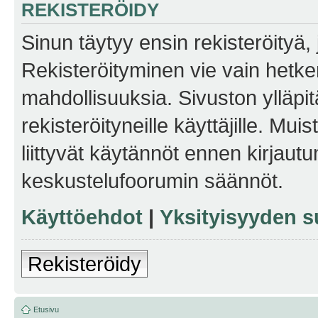
REKISTERÖIDY
Sinun täytyy ensin rekisteröityä, j
Rekisteröityminen vie vain hetken
mahdollisuuksia. Sivuston ylläpit
rekisteröityneille käyttäjille. Mu
liittyvät käytännöt ennen kirjau
keskustelufoorumin säännöt.
Käyttöehdot
|
Yksityisyyden s
Rekisteröidy
Etusivu