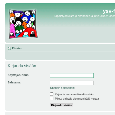
ysv-
Lapsimyönteistä ja ekohenkistä jutustelua vuodest
Etusivu
Kirjaudu sisään
Käyttäjätunnus:
Salasana:
Unohdin salasanani
Kirjaudu automaattisesti sisään.
Piilota paikalla olemiseni tällä kertaa