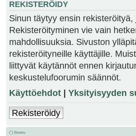
REKISTERÖIDY
Sinun täytyy ensin rekisteröityä, j
Rekisteröityminen vie vain hetken
mahdollisuuksia. Sivuston ylläpit
rekisteröityneille käyttäjille. Mu
liittyvät käytännöt ennen kirjau
keskustelufoorumin säännöt.
Käyttöehdot
|
Yksityisyyden s
Rekisteröidy
Etusivu