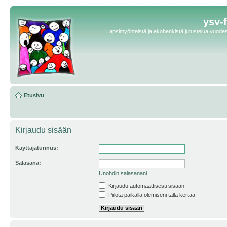
ysv-
Lapsimyönteistä ja ekohenkistä jutustelua vuodest
Etusivu
Kirjaudu sisään
Käyttäjätunnus:
Salasana:
Unohdin salasanani
Kirjaudu automaattisesti sisään.
Piilota paikalla olemiseni tällä kertaa