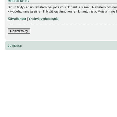
REKISTERÖIDY
Sinun täytyy ensin rekisteröityä, jotta voisit kirjautua sisään. Rekisteröitymin
käyttöehtomme ja siihen liittyvät käytännöt ennen kirjautumista. Muista myös
Käyttöehdot
|
Yksityisyyden suoja
Rekisteröidy
Etusivu