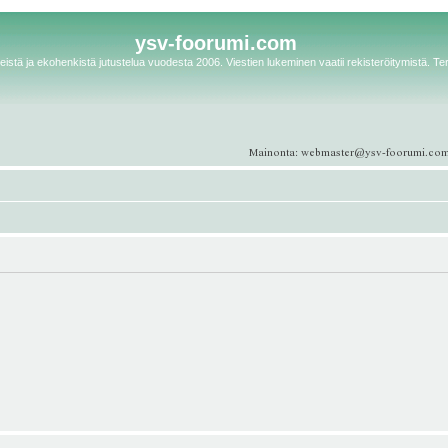
ysv-foorumi.com
istä ja ekohenkistä jutustelua vuodesta 2006. Viestien lukeminen vaatii rekisteröitymistä. Te