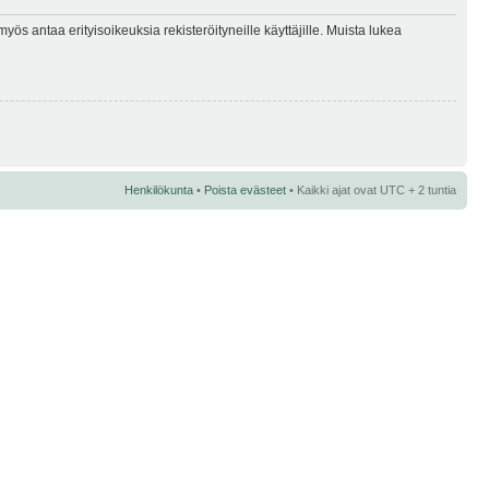
myös antaa erityisoikeuksia rekisteröityneille käyttäjille. Muista lukea
Henkilökunta
•
Poista evästeet
• Kaikki ajat ovat UTC + 2 tuntia