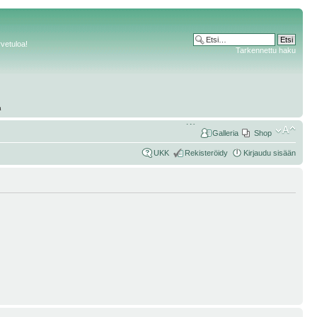
rvetuloa!
Tarkennettu haku
Galleria
Shop
UKK
Rekisteröidy
Kirjaudu sisään