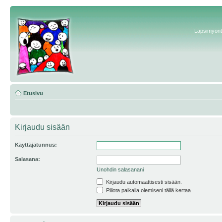
Lapsimyönte
Etusivu
Kirjaudu sisään
Käyttäjätunnus:
Salasana:
Unohdin salasanani
Kirjaudu automaattisesti sisään.
Piilota paikalla olemiseni tällä kertaa