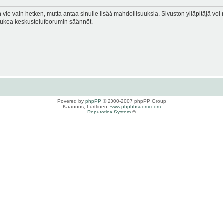
en vie vain hetken, mutta antaa sinulle lisää mahdollisuuksia. Sivuston ylläpitäjä voi 
 lukea keskustelufoorumin säännöt.
Povered by
phpPP
© 2000-2007 phpPP Group
Käännös, Lurttinen,
www.phpbbsuomi.com
Reputation System
©