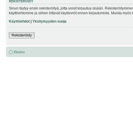
REKISTERÖIDY
Sinun täytyy ensin rekisteröityä, jotta voisit kirjautua sisään. Rekisteröitymin
käyttöehtomme ja siihen liittyvät käytännöt ennen kirjautumista. Muista myös
Käyttöehdot
|
Yksityisyyden suoja
Rekisteröidy
Etusivu