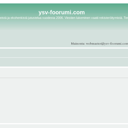
ysv-foorumi.com
istä ja ekohenkistä jutustelua vuodesta 2006. Viestien lukeminen vaatii rekisteröitymistä. Te