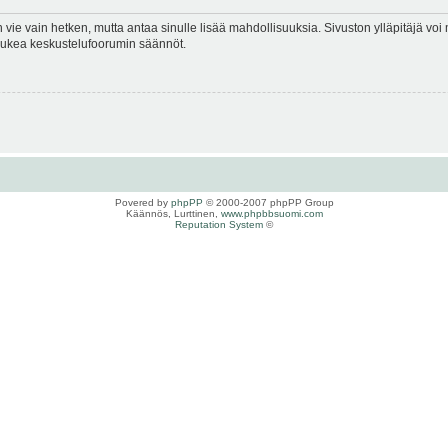
en vie vain hetken, mutta antaa sinulle lisää mahdollisuuksia. Sivuston ylläpitäjä voi 
 lukea keskustelufoorumin säännöt.
Povered by
phpPP
© 2000-2007 phpPP Group
Käännös, Lurttinen,
www.phpbbsuomi.com
Reputation System
©