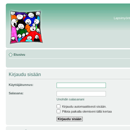
Lapsimyönte
Etusivu
Kirjaudu sisään
Käyttäjätunnus:
Salasana:
Unohdin salasanani
Kirjaudu automaattisesti sisään.
Piilota paikalla olemiseni tällä kertaa