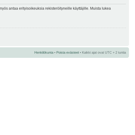
myös antaa erityisoikeuksia rekisteröityneille käyttäjille. Muista lukea
Henkilökunta
•
Poista evästeet
• Kaikki ajat ovat UTC + 2 tuntia