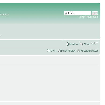
rvetuloa!
Tarkennettu haku
Galleria
Shop
UKK
Rekisteröidy
Kirjaudu sisään