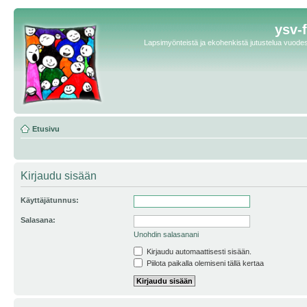
ysv-
Lapsimyönteistä ja ekohenkistä jutustelua vuodest
Etusivu
Kirjaudu sisään
Käyttäjätunnus:
Salasana:
Unohdin salasanani
Kirjaudu automaattisesti sisään.
Piilota paikalla olemiseni tällä kertaa