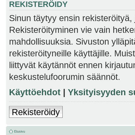
REKISTERÖIDY
Sinun täytyy ensin rekisteröityä, j
Rekisteröityminen vie vain hetken
mahdollisuuksia. Sivuston ylläpit
rekisteröityneille käyttäjille. Mu
liittyvät käytännöt ennen kirjau
keskustelufoorumin säännöt.
Käyttöehdot
|
Yksityisyyden s
Rekisteröidy
Etusivu