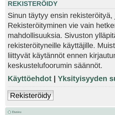
REKISTERÖIDY
Sinun täytyy ensin rekisteröityä, j
Rekisteröityminen vie vain hetken
mahdollisuuksia. Sivuston ylläpit
rekisteröityneille käyttäjille. Mu
liittyvät käytännöt ennen kirjau
keskustelufoorumin säännöt.
Käyttöehdot
|
Yksityisyyden s
Rekisteröidy
Etusivu