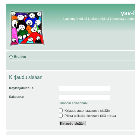
ysv-
Lapsimyönteistä ja ekohenkistä jutustelua vuodest
Etusivu
Kirjaudu sisään
Käyttäjätunnus:
Salasana:
Unohdin salasanani
Kirjaudu automaattisesti sisään.
Piilota paikalla olemiseni tällä kertaa