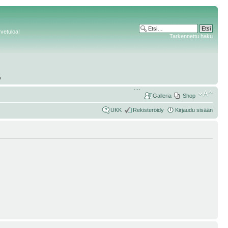
rvetuloa!
Tarkennettu haku
Galleria
Shop
UKK
Rekisteröidy
Kirjaudu sisään