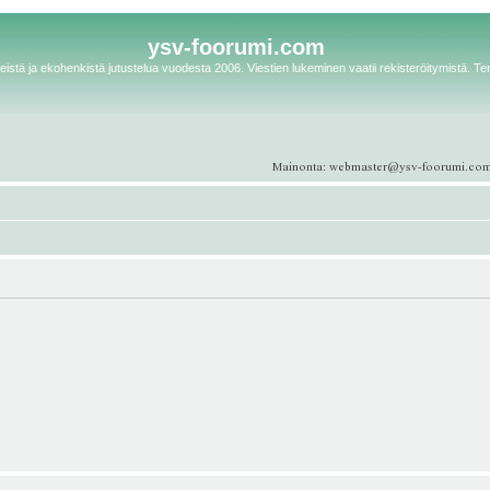
ysv-foorumi.com
istä ja ekohenkistä jutustelua vuodesta 2006. Viestien lukeminen vaatii rekisteröitymistä. Te