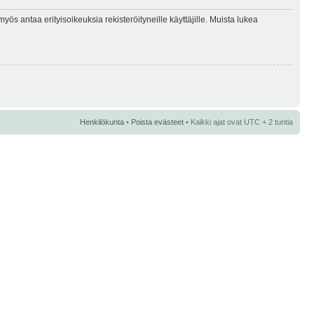
myös antaa erityisoikeuksia rekisteröityneille käyttäjille. Muista lukea
Henkilökunta
•
Poista evästeet
• Kaikki ajat ovat UTC + 2 tuntia