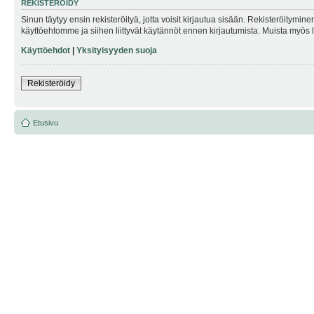
REKISTERÖIDY
Sinun täytyy ensin rekisteröityä, jotta voisit kirjautua sisään. Rekisteröitymin
käyttöehtomme ja siihen liittyvät käytännöt ennen kirjautumista. Muista myös
Käyttöehdot
|
Yksityisyyden suoja
Rekisteröidy
Etusivu