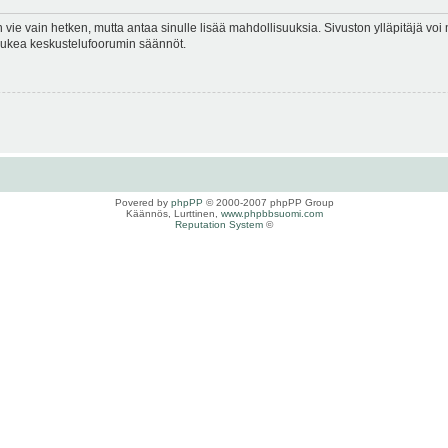
en vie vain hetken, mutta antaa sinulle lisää mahdollisuuksia. Sivuston ylläpitäjä voi 
 lukea keskustelufoorumin säännöt.
Povered by
phpPP
© 2000-2007 phpPP Group
Käännös, Lurttinen,
www.phpbbsuomi.com
Reputation System
©