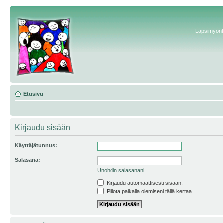
Lapsimyönte
Etusivu
Kirjaudu sisään
Käyttäjätunnus:
Salasana:
Unohdin salasanani
Kirjaudu automaattisesti sisään.
Piilota paikalla olemiseni tällä kertaa