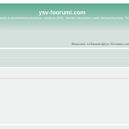
ysv-foorumi.com
istä ja ekohenkistä jutustelua vuodesta 2006. Viestien lukeminen vaatii rekisteröitymistä. Te