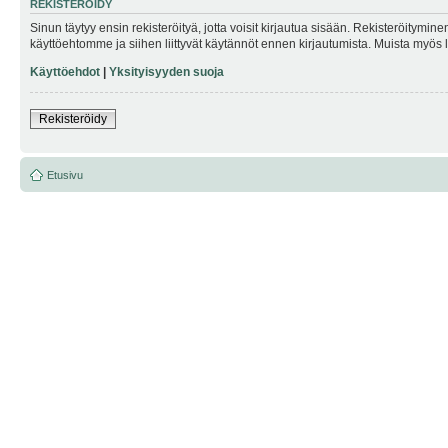
REKISTERÖIDY
Sinun täytyy ensin rekisteröityä, jotta voisit kirjautua sisään. Rekisteröitymin
käyttöehtomme ja siihen liittyvät käytännöt ennen kirjautumista. Muista myös
Käyttöehdot
|
Yksityisyyden suoja
Rekisteröidy
Etusivu