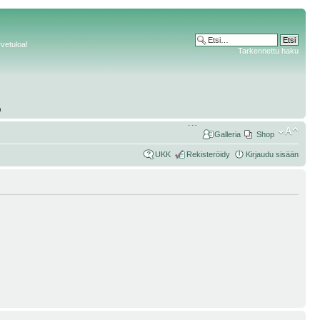
rvetuloa!
Tarkennettu haku
Galleria
Shop
UKK
Rekisteröidy
Kirjaudu sisään