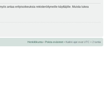
myös antaa erityisoikeuksia rekisteröityneille käyttäjille. Muista lukea
Henkilökunta
•
Poista evästeet
• Kaikki ajat ovat UTC + 2 tuntia