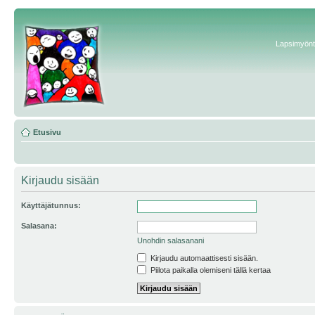
Lapsimyönte
Etusivu
Kirjaudu sisään
Käyttäjätunnus:
Salasana:
Unohdin salasanani
Kirjaudu automaattisesti sisään.
Piilota paikalla olemiseni tällä kertaa