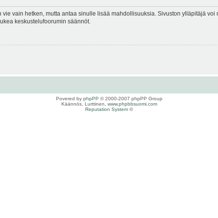
en vie vain hetken, mutta antaa sinulle lisää mahdollisuuksia. Sivuston ylläpitäjä voi 
 lukea keskustelufoorumin säännöt.
Povered by
phpPP
© 2000-2007 phpPP Group
Käännös, Lurttinen,
www.phpbbsuomi.com
Reputation System
©