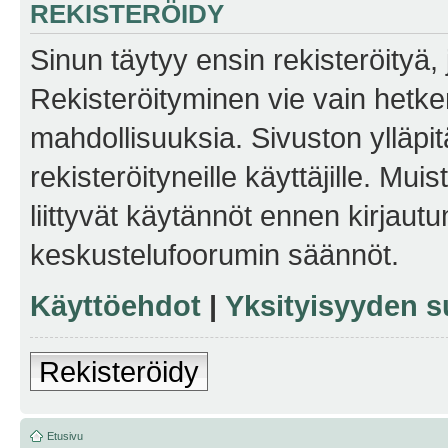
REKISTERÖIDY
Sinun täytyy ensin rekisteröityä, j
Rekisteröityminen vie vain hetken
mahdollisuuksia. Sivuston ylläpit
rekisteröityneille käyttäjille. Mu
liittyvät käytännöt ennen kirjau
keskustelufoorumin säännöt.
Käyttöehdot
|
Yksityisyyden s
Rekisteröidy
Etusivu