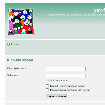
ysv-
Lapsimyönteistä ja ekohenkistä jutustelua vuodest
Etusivu
Kirjaudu sisään
Käyttäjätunnus:
Salasana:
Unohdin salasanani
Kirjaudu automaattisesti sisään.
Piilota paikalla olemiseni tällä kertaa