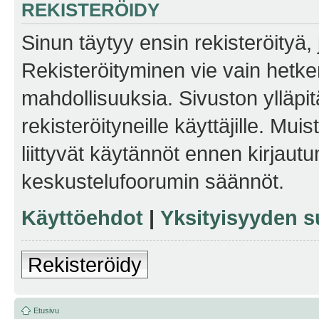
REKISTERÖIDY
Sinun täytyy ensin rekisteröityä, j
Rekisteröityminen vie vain hetken
mahdollisuuksia. Sivuston ylläpit
rekisteröityneille käyttäjille. Mu
liittyvät käytännöt ennen kirjau
keskustelufoorumin säännöt.
Käyttöehdot
|
Yksityisyyden s
Rekisteröidy
Etusivu