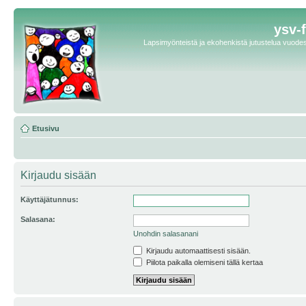
ysv-
Lapsimyönteistä ja ekohenkistä jutustelua vuodest
Etusivu
Kirjaudu sisään
Käyttäjätunnus:
Salasana:
Unohdin salasanani
Kirjaudu automaattisesti sisään.
Piilota paikalla olemiseni tällä kertaa