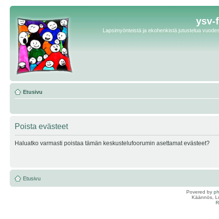
ysv-
Lapsimyönteistä ja ekohenkistä jutustelua vuodest
Etusivu
Poista evästeet
Haluatko varmasti poistaa tämän keskustelufoorumin asettamat evästeet?
Etusivu
Povered by
p
Käännös, Lu
R