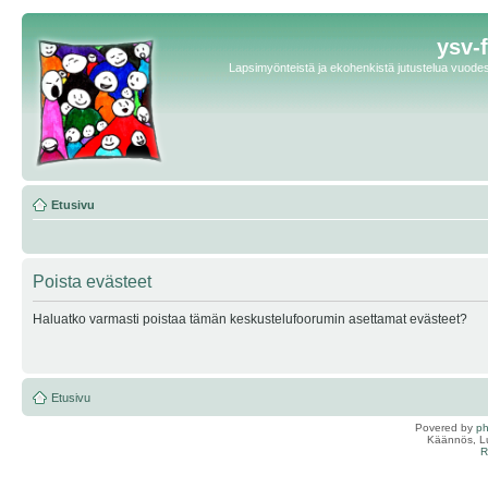
ysv-
Lapsimyönteistä ja ekohenkistä jutustelua vuodest
Etusivu
Poista evästeet
Haluatko varmasti poistaa tämän keskustelufoorumin asettamat evästeet?
Etusivu
Povered by
p
Käännös, Lu
R