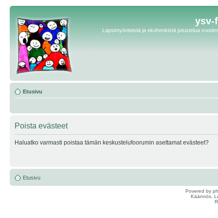
ysv-
Lapsimyönteistä ja ekohenkistä jutustelua vuodest
Etusivu
Poista evästeet
Haluatko varmasti poistaa tämän keskustelufoorumin asettamat evästeet?
Etusivu
Povered by
p
Käännös, Lu
R