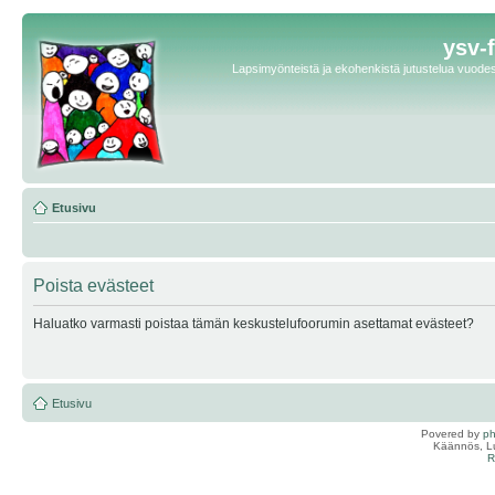
ysv-
Lapsimyönteistä ja ekohenkistä jutustelua vuodest
Etusivu
Poista evästeet
Haluatko varmasti poistaa tämän keskustelufoorumin asettamat evästeet?
Etusivu
Povered by
p
Käännös, Lu
R