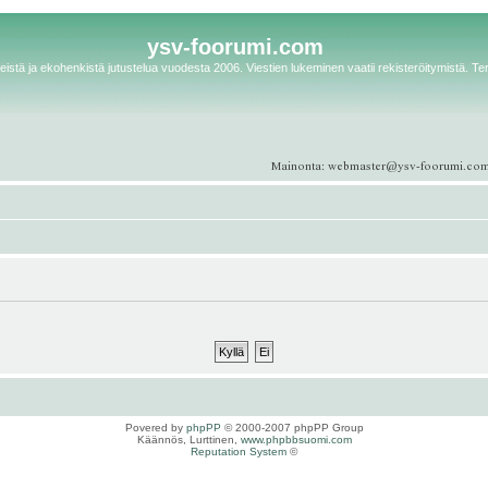
ysv-foorumi.com
istä ja ekohenkistä jutustelua vuodesta 2006. Viestien lukeminen vaatii rekisteröitymistä. Te
Povered by
phpPP
© 2000-2007 phpPP Group
Käännös, Lurttinen,
www.phpbbsuomi.com
Reputation System
©