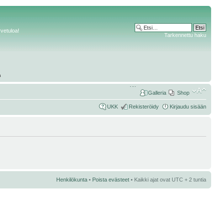
rvetuloa!
Tarkennettu haku
Galleria
Shop
UKK
Rekisteröidy
Kirjaudu sisään
Henkilökunta
•
Poista evästeet
• Kaikki ajat ovat UTC + 2 tuntia