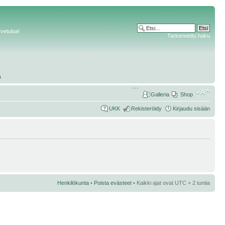
rvetuloa!
Tarkennettu haku
Galleria
Shop
UKK
Rekisteröidy
Kirjaudu sisään
Henkilökunta
•
Poista evästeet
• Kaikki ajat ovat UTC + 2 tuntia