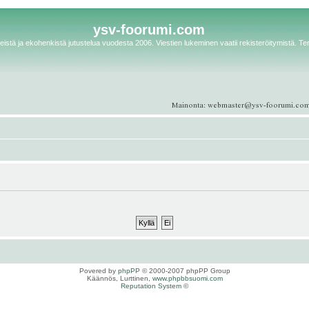
ysv-foorumi.com
istä ja ekohenkistä jutustelua vuodesta 2006. Viestien lukeminen vaatii rekisteröitymistä. Te
Povered by
phpPP
© 2000-2007 phpPP Group
Käännös, Lurttinen,
www.phpbbsuomi.com
Reputation System
©