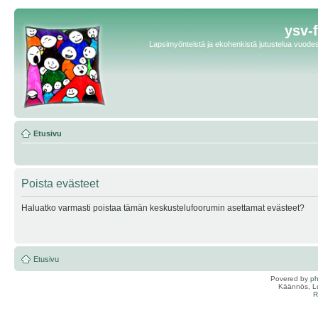
ysv-
Lapsimyönteistä ja ekohenkistä jutustelua vuodest
Etusivu
Poista evästeet
Haluatko varmasti poistaa tämän keskustelufoorumin asettamat evästeet?
Etusivu
Povered by
p
Käännös, Lu
R