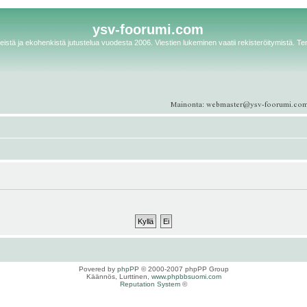
ysv-foorumi.com
istä ja ekohenkistä jutustelua vuodesta 2006. Viestien lukeminen vaatii rekisteröitymistä. Te
Povered by
phpPP
© 2000-2007 phpPP Group
Käännös, Lurttinen,
www.phpbbsuomi.com
Reputation System
©