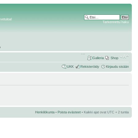
rvetuloa!
Tarkennettu haku
Galleria
Shop
UKK
Rekisteröidy
Kirjaudu sisään
Henkilökunta
•
Poista evästeet
• Kaikki ajat ovat UTC + 2 tuntia