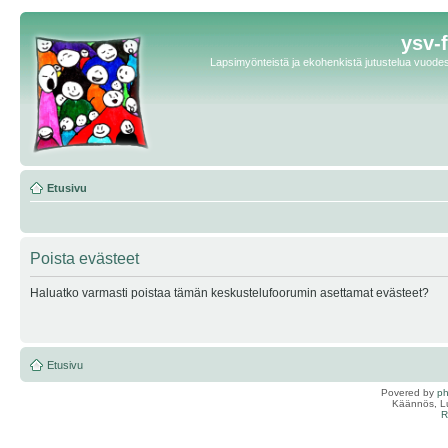
ysv-
Lapsimyönteistä ja ekohenkistä jutustelua vuodest
Etusivu
Poista evästeet
Haluatko varmasti poistaa tämän keskustelufoorumin asettamat evästeet?
Etusivu
Povered by
p
Käännös, Lu
R