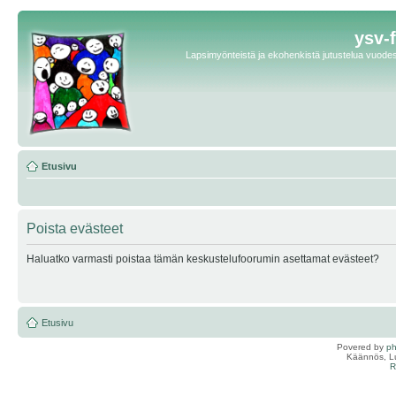
ysv-
Lapsimyönteistä ja ekohenkistä jutustelua vuodest
Etusivu
Poista evästeet
Haluatko varmasti poistaa tämän keskustelufoorumin asettamat evästeet?
Etusivu
Povered by
p
Käännös, Lu
R