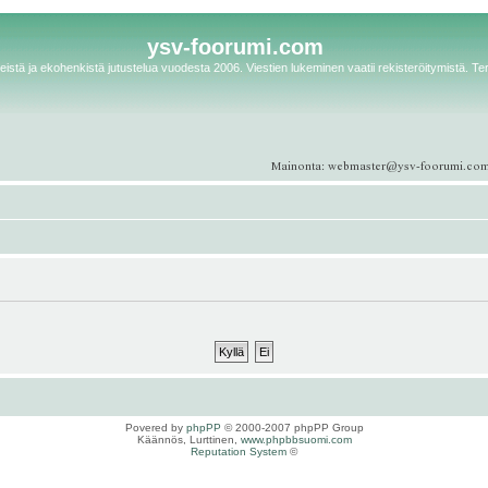
ysv-foorumi.com
istä ja ekohenkistä jutustelua vuodesta 2006. Viestien lukeminen vaatii rekisteröitymistä. Te
Povered by
phpPP
© 2000-2007 phpPP Group
Käännös, Lurttinen,
www.phpbbsuomi.com
Reputation System
©