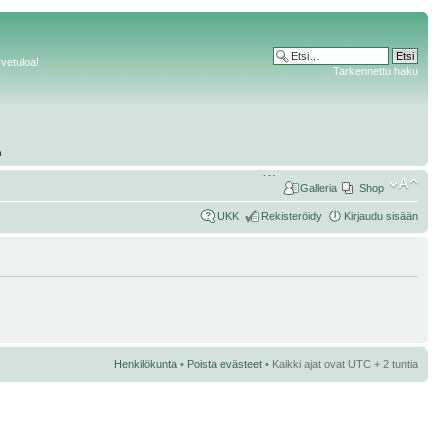
rvetuloa!
Tarkennettu haku
Galleria
Shop
UKK
Rekisteröidy
Kirjaudu sisään
Henkilökunta
•
Poista evästeet
• Kaikki ajat ovat UTC + 2 tuntia