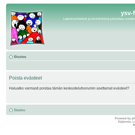
ysv-
Lapsimyönteistä ja ekohenkistä jutustelua vuodest
Etusivu
Poista evästeet
Haluatko varmasti poistaa tämän keskustelufoorumin asettamat evästeet?
Etusivu
Povered by
p
Käännös, Lu
R