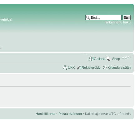
rvetuloa!
Tarkennettu haku
Galleria
Shop
UKK
Rekisteröidy
Kirjaudu sisään
Henkilökunta
•
Poista evästeet
• Kaikki ajat ovat UTC + 2 tuntia