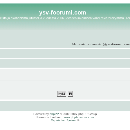
ysv-foorumi.com
istä ja ekohenkistä jutustelua vuodesta 2006. Viestien lukeminen vaatii rekisteröitymistä. Te
Povered by
phpPP
© 2000-2007 phpPP Group
Käännös, Lurttinen,
www.phpbbsuomi.com
Reputation System
©