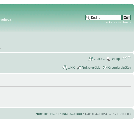
rvetuloa!
Tarkennettu haku
Galleria
Shop
UKK
Rekisteröidy
Kirjaudu sisään
Henkilökunta
•
Poista evästeet
• Kaikki ajat ovat UTC + 2 tuntia