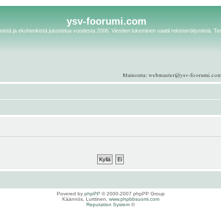
ysv-foorumi.com
istä ja ekohenkistä jutustelua vuodesta 2006. Viestien lukeminen vaatii rekisteröitymistä. Te
Povered by
phpPP
© 2000-2007 phpPP Group
Käännös, Lurttinen,
www.phpbbsuomi.com
Reputation System
©