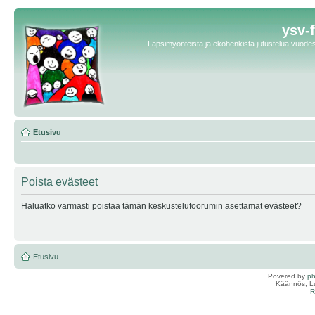
ysv-
Lapsimyönteistä ja ekohenkistä jutustelua vuodest
Etusivu
Poista evästeet
Haluatko varmasti poistaa tämän keskustelufoorumin asettamat evästeet?
Etusivu
Povered by
p
Käännös, Lu
R