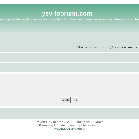
ysv-foorumi.com
istä ja ekohenkistä jutustelua vuodesta 2006. Viestien lukeminen vaatii rekisteröitymistä. Te
Povered by
phpPP
© 2000-2007 phpPP Group
Käännös, Lurttinen,
www.phpbbsuomi.com
Reputation System
©