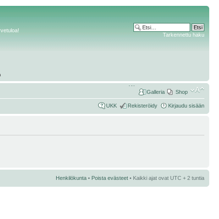
rvetuloa!
Tarkennettu haku
Galleria
Shop
UKK
Rekisteröidy
Kirjaudu sisään
Henkilökunta
•
Poista evästeet
• Kaikki ajat ovat UTC + 2 tuntia