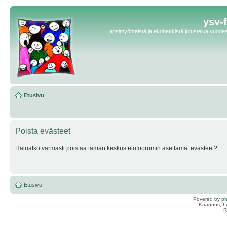
ysv-
Lapsimyönteistä ja ekohenkistä jutustelua vuodest
Etusivu
Poista evästeet
Haluatko varmasti poistaa tämän keskustelufoorumin asettamat evästeet?
Etusivu
Povered by
p
Käännös, Lu
R