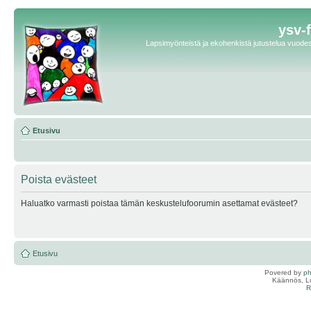
ysv-
Lapsimyönteistä ja ekohenkistä jutustelua vuodest
Etusivu
Poista evästeet
Haluatko varmasti poistaa tämän keskustelufoorumin asettamat evästeet?
Etusivu
Povered by
p
Käännös, Lu
R