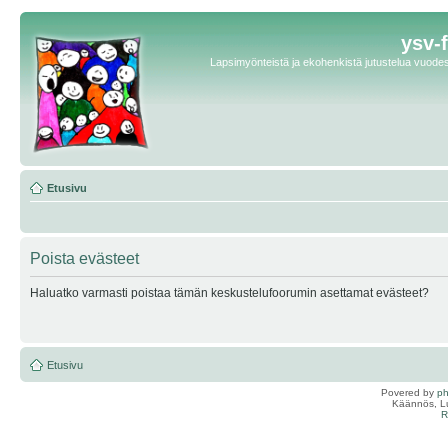
ysv-
Lapsimyönteistä ja ekohenkistä jutustelua vuodest
Etusivu
Poista evästeet
Haluatko varmasti poistaa tämän keskustelufoorumin asettamat evästeet?
Etusivu
Povered by
p
Käännös, Lu
R