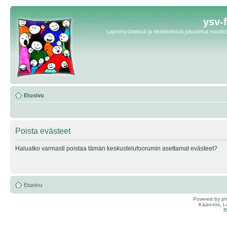
ysv-
Lapsimyönteistä ja ekohenkistä jutustelua vuodest
Etusivu
Poista evästeet
Haluatko varmasti poistaa tämän keskustelufoorumin asettamat evästeet?
Etusivu
Povered by
p
Käännös, Lu
R