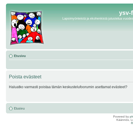
ysv-
Lapsimyönteistä ja ekohenkistä jutustelua vuodest
Etusivu
Poista evästeet
Haluatko varmasti poistaa tämän keskustelufoorumin asettamat evästeet?
Etusivu
Povered by
p
Käännös, Lu
R