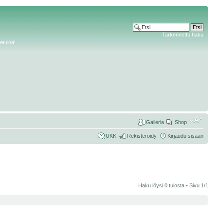
Tarkennettu haku
etuloa!
Galleria
Shop
UKK
Rekisteröidy
Kirjaudu sisään
Haku löysi 0 tulosta • Sivu
1
/
1