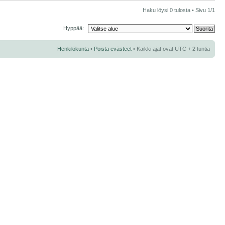
Haku löysi 0 tulosta • Sivu
1
/
1
Hyppää:
Henkilökunta
•
Poista evästeet
• Kaikki ajat ovat UTC + 2 tuntia