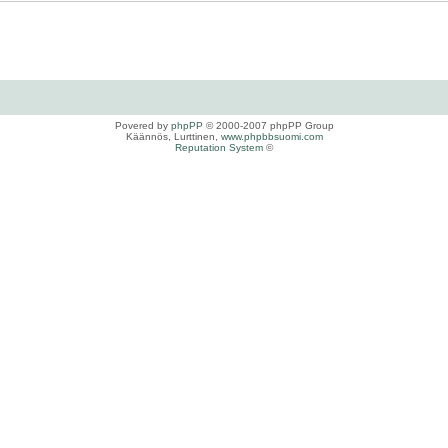
Povered by
phpPP
© 2000-2007 phpPP Group
Käännös, Lurttinen,
www.phpbbsuomi.com
Reputation System
©