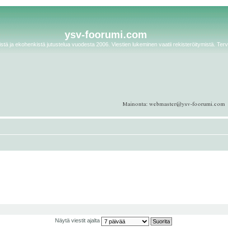
ysv-foorumi.com
tä ja ekohenkistä jutustelua vuodesta 2006. Viestien lukeminen vaatii rekisteröitymistä. Terv
Näytä viestit ajalta