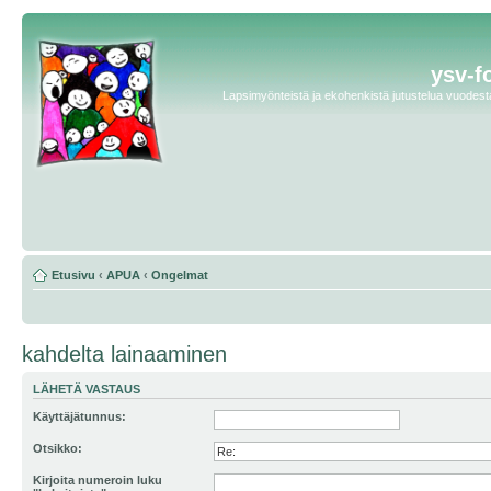
ysv-f
Lapsimyönteistä ja ekohenkistä jutustelua vuodesta 
Etusivu
‹
APUA
‹
Ongelmat
kahdelta lainaaminen
LÄHETÄ VASTAUS
Käyttäjätunnus:
Otsikko:
Kirjoita numeroin luku