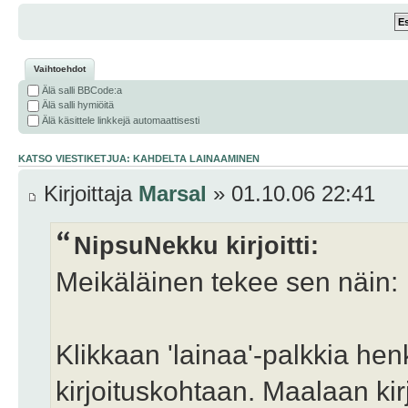
Vaihtoehdot
Älä salli BBCode:a
Älä salli hymiöitä
Älä käsittele linkkejä automaattisesti
KATSO VIESTIKETJUA: KAHDELTA LAINAAMINEN
Kirjoittaja
Marsal
» 01.10.06 22:41
NipsuNekku kirjoitti:
Meikäläinen tekee sen näin:
Klikkaan 'lainaa'-palkkia henk
kirjoituskohtaan. Maalaan kir