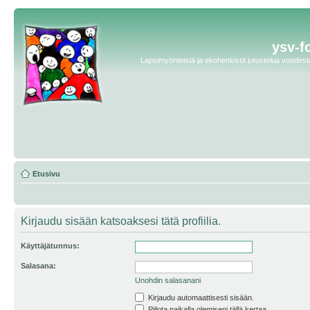
ysv-f
Lapsimyönteistä ja ekohenkistä jutustelua vuodesta 
Etusivu
Kirjaudu sisään katsoaksesi tätä profiilia.
Käyttäjätunnus:
Salasana:
Unohdin salasanani
Kirjaudu automaattisesti sisään.
Piilota paikalla olemiseni tällä kertaa