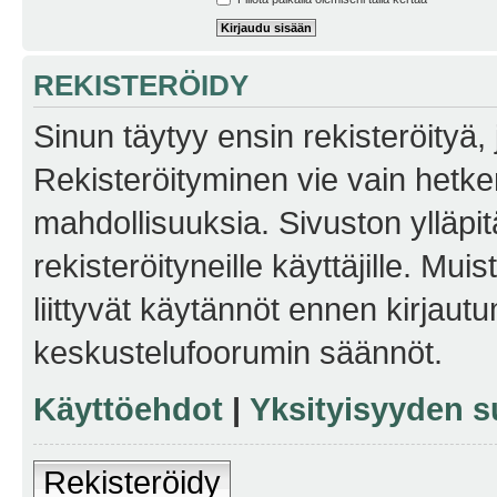
REKISTERÖIDY
Sinun täytyy ensin rekisteröityä, j
Rekisteröityminen vie vain hetken
mahdollisuuksia. Sivuston ylläpit
rekisteröityneille käyttäjille. Mu
liittyvät käytännöt ennen kirjau
keskustelufoorumin säännöt.
Käyttöehdot
|
Yksityisyyden s
Rekisteröidy