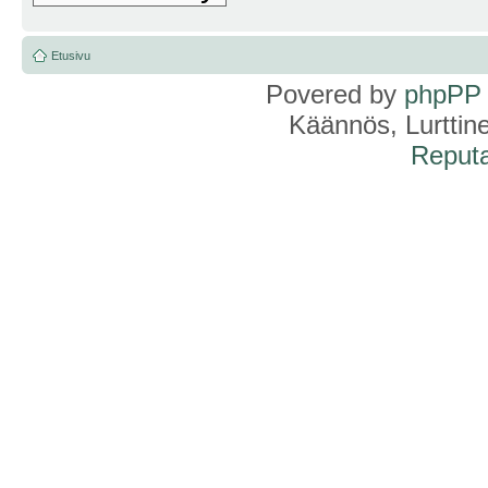
Etusivu
Povered by
phpPP
Käännös, Lurttin
Reputa