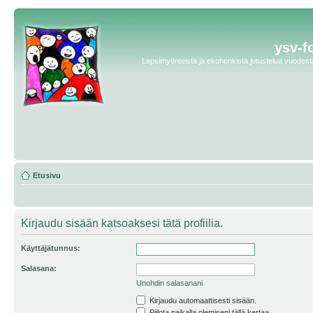
ysv-f
Lapsimyönteistä ja ekohenkistä jutustelua vuodesta 
Etusivu
Kirjaudu sisään katsoaksesi tätä profiilia.
Käyttäjätunnus:
Salasana:
Unohdin salasanani
Kirjaudu automaattisesti sisään.
Piilota paikalla olemiseni tällä kertaa