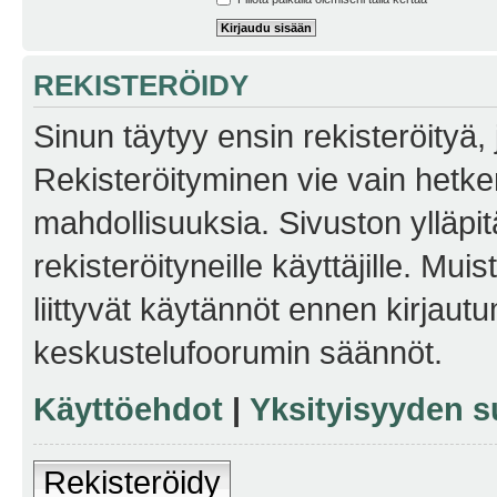
REKISTERÖIDY
Sinun täytyy ensin rekisteröityä, j
Rekisteröityminen vie vain hetken
mahdollisuuksia. Sivuston ylläpit
rekisteröityneille käyttäjille. Mu
liittyvät käytännöt ennen kirjau
keskustelufoorumin säännöt.
Käyttöehdot
|
Yksityisyyden s
Rekisteröidy