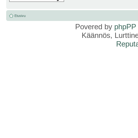
Etusivu
Povered by
phpPP
Käännös, Lurttin
Reputa