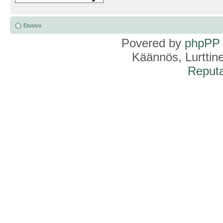
Etusivu
Povered by
phpPP
Käännös, Lurttin
Reputa