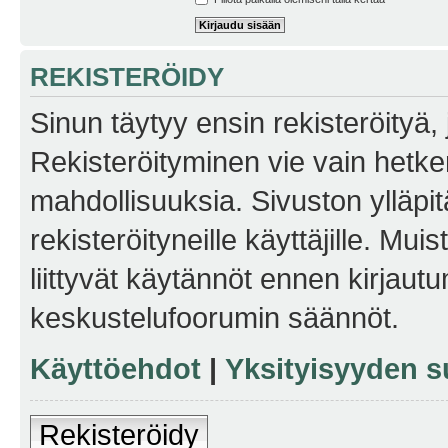
REKISTERÖIDY
Sinun täytyy ensin rekisteröityä, j
Rekisteröityminen vie vain hetken
mahdollisuuksia. Sivuston ylläpit
rekisteröityneille käyttäjille. Mu
liittyvät käytännöt ennen kirjau
keskustelufoorumin säännöt.
Käyttöehdot
|
Yksityisyyden s
Rekisteröidy