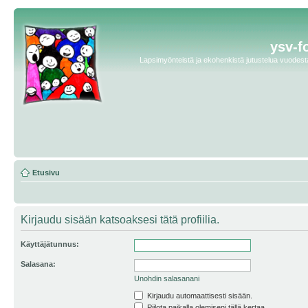
ysv-f
Lapsimyönteistä ja ekohenkistä jutustelua vuodesta 
Etusivu
Kirjaudu sisään katsoaksesi tätä profiilia.
Käyttäjätunnus:
Salasana:
Unohdin salasanani
Kirjaudu automaattisesti sisään.
Piilota paikalla olemiseni tällä kertaa