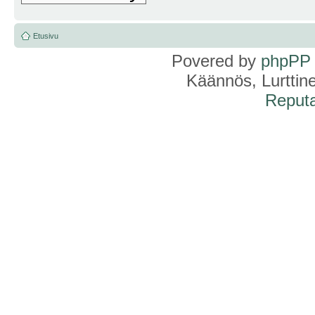
Etusivu
Povered by
phpPP
Käännös, Lurttin
Reputa