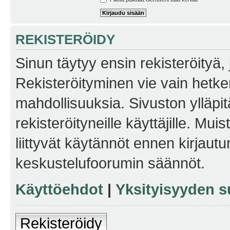
REKISTERÖIDY
Sinun täytyy ensin rekisteröityä, j
Rekisteröityminen vie vain hetken
mahdollisuuksia. Sivuston ylläpit
rekisteröityneille käyttäjille. Mu
liittyvät käytännöt ennen kirjau
keskustelufoorumin säännöt.
Käyttöehdot
|
Yksityisyyden s
Rekisteröidy