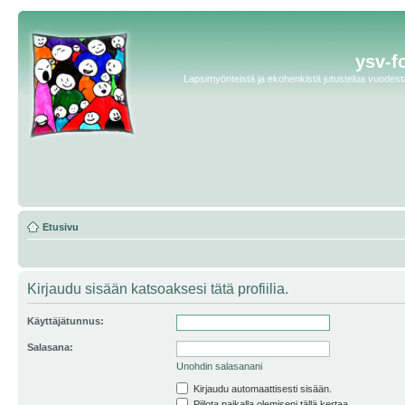
ysv-f
Lapsimyönteistä ja ekohenkistä jutustelua vuodesta 
Etusivu
Kirjaudu sisään katsoaksesi tätä profiilia.
Käyttäjätunnus:
Salasana:
Unohdin salasanani
Kirjaudu automaattisesti sisään.
Piilota paikalla olemiseni tällä kertaa