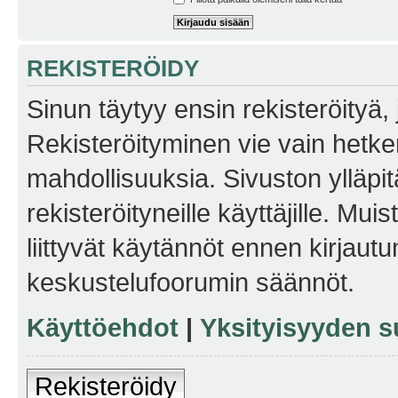
REKISTERÖIDY
Sinun täytyy ensin rekisteröityä, j
Rekisteröityminen vie vain hetken
mahdollisuuksia. Sivuston ylläpit
rekisteröityneille käyttäjille. Mu
liittyvät käytännöt ennen kirjau
keskustelufoorumin säännöt.
Käyttöehdot
|
Yksityisyyden s
Rekisteröidy