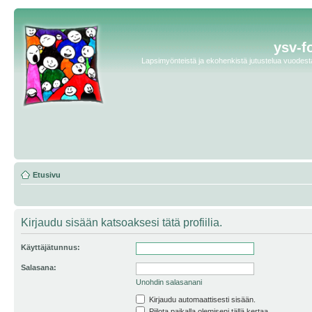
ysv-f
Lapsimyönteistä ja ekohenkistä jutustelua vuodesta 
Etusivu
Kirjaudu sisään katsoaksesi tätä profiilia.
Käyttäjätunnus:
Salasana:
Unohdin salasanani
Kirjaudu automaattisesti sisään.
Piilota paikalla olemiseni tällä kertaa