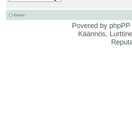
Etusivu
Povered by
phpPP
Käännös, Lurttin
Reputa