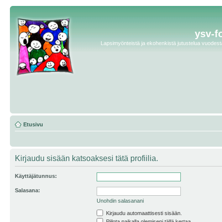
ysv-f
Lapsimyönteistä ja ekohenkistä jutustelua vuodesta 
Etusivu
Kirjaudu sisään katsoaksesi tätä profiilia.
Käyttäjätunnus:
Salasana:
Unohdin salasanani
Kirjaudu automaattisesti sisään.
Piilota paikalla olemiseni tällä kertaa