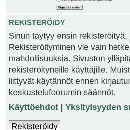
REKISTERÖIDY
Sinun täytyy ensin rekisteröityä, j
Rekisteröityminen vie vain hetken
mahdollisuuksia. Sivuston ylläpit
rekisteröityneille käyttäjille. Mu
liittyvät käytännöt ennen kirjau
keskustelufoorumin säännöt.
Käyttöehdot
|
Yksityisyyden s
Rekisteröidy