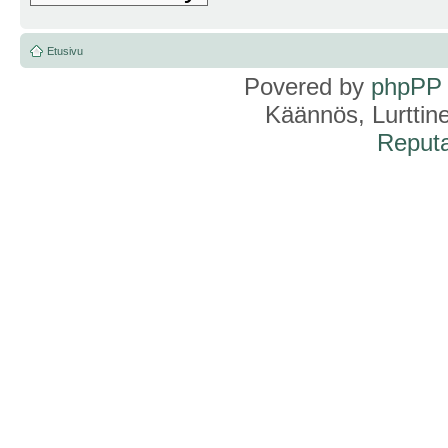
Etusivu
Povered by
phpPP
Käännös, Lurttin
Reputa