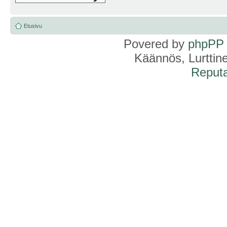
Etusivu
Povered by
phpPP
Käännös, Lurttin
Reputa