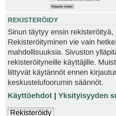
REKISTERÖIDY
Sinun täytyy ensin rekisteröityä, j
Rekisteröityminen vie vain hetken
mahdollisuuksia. Sivuston ylläpit
rekisteröityneille käyttäjille. Mu
liittyvät käytännöt ennen kirjau
keskustelufoorumin säännöt.
Käyttöehdot
|
Yksityisyyden s
Rekisteröidy