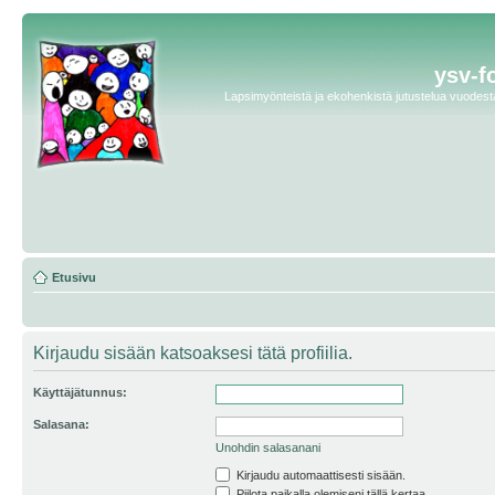
ysv-f
Lapsimyönteistä ja ekohenkistä jutustelua vuodesta 
Etusivu
Kirjaudu sisään katsoaksesi tätä profiilia.
Käyttäjätunnus:
Salasana:
Unohdin salasanani
Kirjaudu automaattisesti sisään.
Piilota paikalla olemiseni tällä kertaa