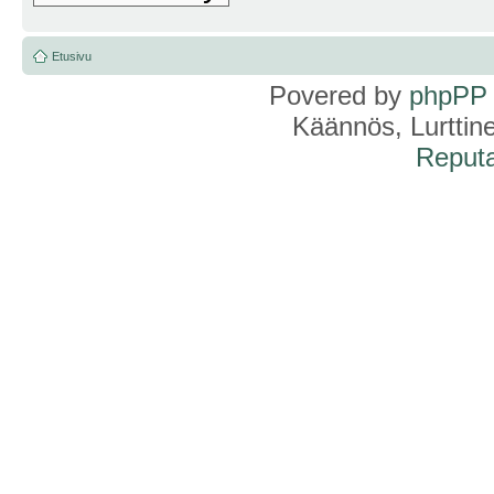
Etusivu
Povered by
phpPP
Käännös, Lurttin
Reputa