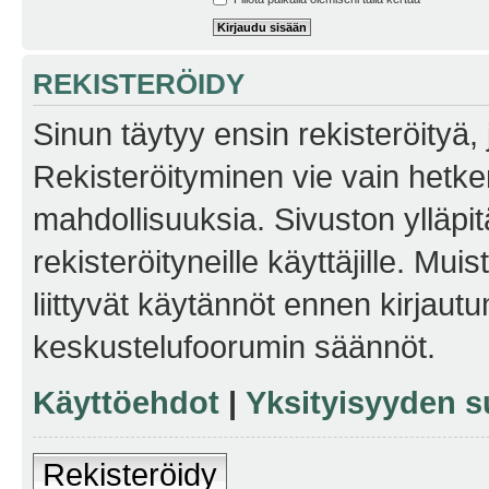
REKISTERÖIDY
Sinun täytyy ensin rekisteröityä, j
Rekisteröityminen vie vain hetken
mahdollisuuksia. Sivuston ylläpit
rekisteröityneille käyttäjille. Mu
liittyvät käytännöt ennen kirjau
keskustelufoorumin säännöt.
Käyttöehdot
|
Yksityisyyden s
Rekisteröidy