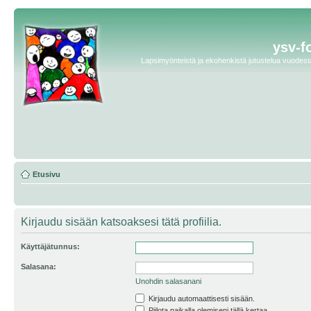
ysv-f
Lapsimyönteistä ja ekohenkistä jutustelua vuodesta 
Etusivu
Kirjaudu sisään katsoaksesi tätä profiilia.
Käyttäjätunnus:
Salasana:
Unohdin salasanani
Kirjaudu automaattisesti sisään.
Piilota paikalla olemiseni tällä kertaa