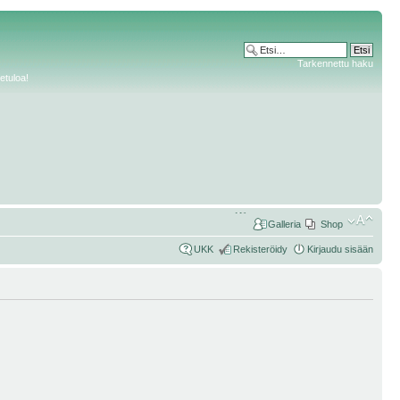
Tarkennettu haku
etuloa!
Galleria
Shop
UKK
Rekisteröidy
Kirjaudu sisään