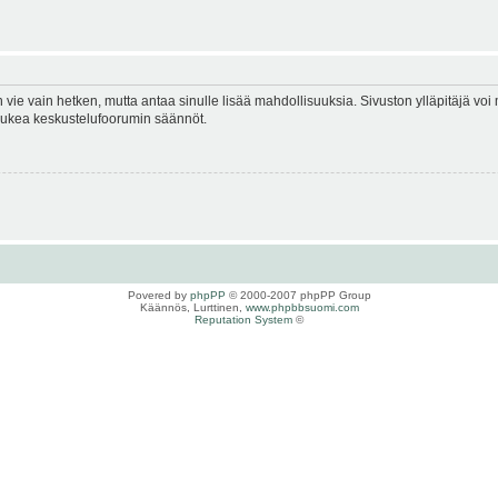
en vie vain hetken, mutta antaa sinulle lisää mahdollisuuksia. Sivuston ylläpitäjä voi 
 lukea keskustelufoorumin säännöt.
Povered by
phpPP
© 2000-2007 phpPP Group
Käännös, Lurttinen,
www.phpbbsuomi.com
Reputation System
©