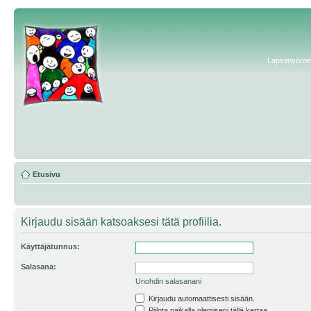
Lapsimyönteis
Etusivu
Kirjaudu sisään katsoaksesi tätä profiilia.
Käyttäjätunnus:
Salasana:
Unohdin salasanani
Kirjaudu automaattisesti sisään.
Piilota paikalla olemiseni tällä kertaa