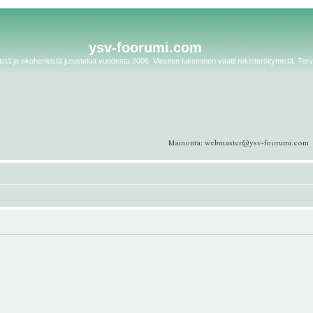
ysv-foorumi.com
tä ja ekohenkistä jutustelua vuodesta 2006. Viestien lukeminen vaatii rekisteröitymistä. Terv