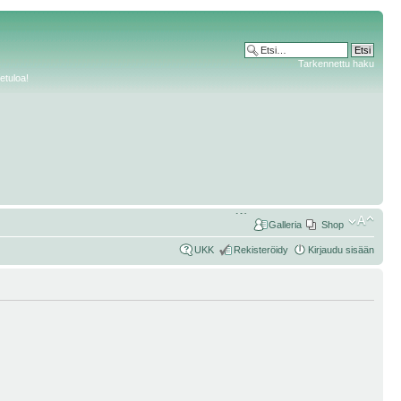
Tarkennettu haku
etuloa!
Galleria
Shop
UKK
Rekisteröidy
Kirjaudu sisään