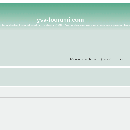
ysv-foorumi.com
tä ja ekohenkistä jutustelua vuodesta 2006. Viestien lukeminen vaatii rekisteröitymistä. Terv