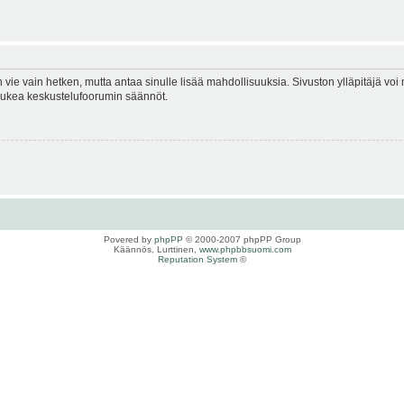
en vie vain hetken, mutta antaa sinulle lisää mahdollisuuksia. Sivuston ylläpitäjä voi 
 lukea keskustelufoorumin säännöt.
Povered by
phpPP
© 2000-2007 phpPP Group
Käännös, Lurttinen,
www.phpbbsuomi.com
Reputation System
©