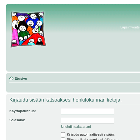
Lapsimyönteis
Etusivu
Kirjaudu sisään katsoaksesi henkilökunnan tietoja.
Käyttäjätunnus:
Salasana:
Unohdin salasanani
Kirjaudu automaattisesti sisään.
Piilota paikalla olemiseni tällä kertaa