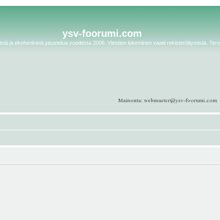
ysv-foorumi.com
tä ja ekohenkistä jutustelua vuodesta 2006. Viestien lukeminen vaatii rekisteröitymistä. Terv