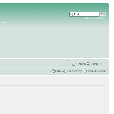
Tarkennettu haku
etuloa!
Galleria
Shop
UKK
Rekisteröidy
Kirjaudu sisään