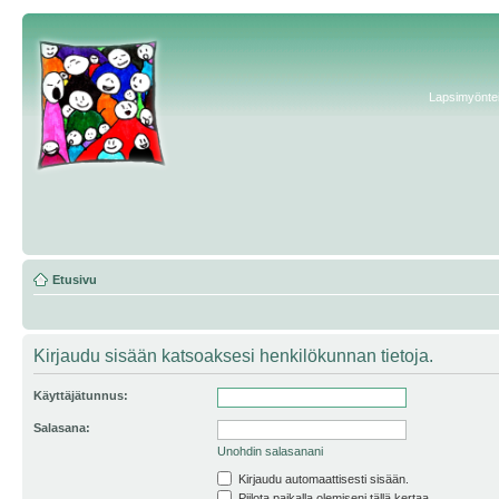
Lapsimyönteis
Etusivu
Kirjaudu sisään katsoaksesi henkilökunnan tietoja.
Käyttäjätunnus:
Salasana:
Unohdin salasanani
Kirjaudu automaattisesti sisään.
Piilota paikalla olemiseni tällä kertaa