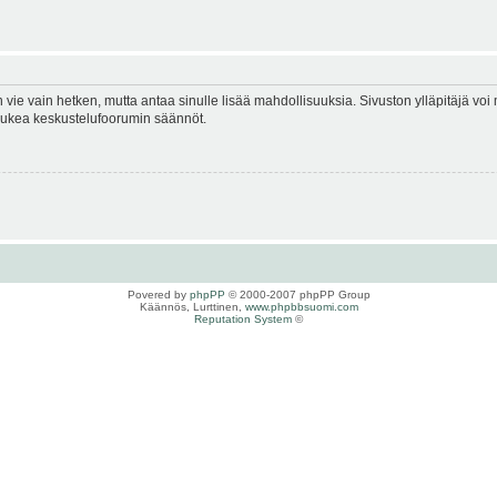
en vie vain hetken, mutta antaa sinulle lisää mahdollisuuksia. Sivuston ylläpitäjä voi 
 lukea keskustelufoorumin säännöt.
Povered by
phpPP
© 2000-2007 phpPP Group
Käännös, Lurttinen,
www.phpbbsuomi.com
Reputation System
©